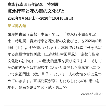
寛永行幸四百年記念 特別展
寛永行幸と花の都の文化びと
2026年9月5日(土)
〜
2026年10月18日(日)
泉屋博古館
泉屋博古館（京都・本館）では、「寛永行幸四百年記
念 特別展 寛永行幸と花の都の文化びと」を2026年9月
5日（土）より開催いたします。本展では行幸行列を活写
する泉屋博古館所蔵 《二条城行幸図屏風》 (京都市指定
文化財) を中心にこの歴史的盛事を振り返ります。そして
その前後から17世紀後半にわたり展開した寛永文化につ
いて東福門院 （徳川和子） という一人の女性を核に見つ
めていきます。東福門院が京にもたらしたものに思いを
馳せ、階層を越えて公・武・民... >>
2026年7月2日
UP