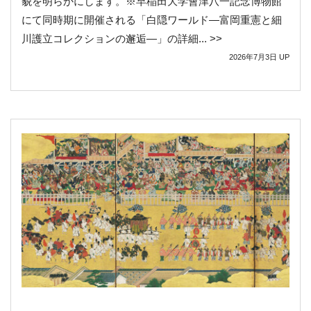
貌を明らかにします。※早稲田大学會津八一記念博物館
にて同時期に開催される「白隠ワールド―富岡重憲と細
川護立コレクションの邂逅―」の詳細... >>
2026年7月3日
UP