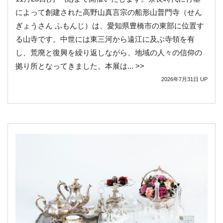
によって創建された高野山真言宗の船形山普門寺（せん
ぎょうさん ふもんじ）は、愛知県豊橋市の東部に位置す
る山寺です。中世には東三河から遠江に及ぶ寺領を有
し、荒廃と復興を繰り返しながら、地域の人々の信仰の
拠り所となってきました。本展は... >>
2026年7月31日
UP