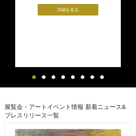
築す
世
詳細を見る
ク
ロ
茅
8月
開
23
展覧会・アートイベント情報 新着ニュース&
プレスリリース一覧