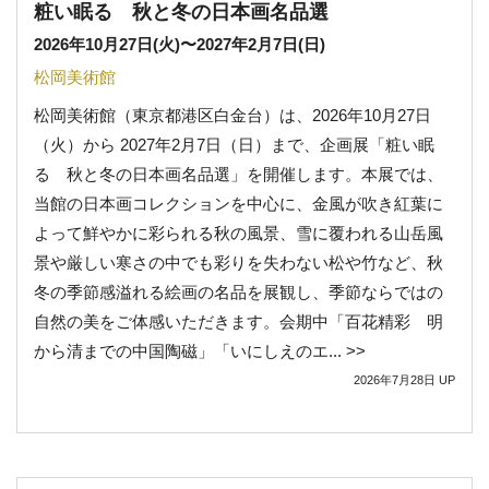
粧い眠る 秋と冬の日本画名品選
2026年10月27日(火)
〜
2027年2月7日(日)
松岡美術館
松岡美術館（東京都港区白金台）は、2026年10月27日
（火）から 2027年2月7日（日）まで、企画展「粧い眠
る 秋と冬の日本画名品選」を開催します。本展では、
当館の日本画コレクションを中心に、金風が吹き紅葉に
よって鮮やかに彩られる秋の風景、雪に覆われる山岳風
景や厳しい寒さの中でも彩りを失わない松や竹など、秋
冬の季節感溢れる絵画の名品を展観し、季節ならではの
自然の美をご体感いただきます。会期中「百花精彩 明
から清までの中国陶磁」「いにしえのエ... >>
2026年7月28日
UP