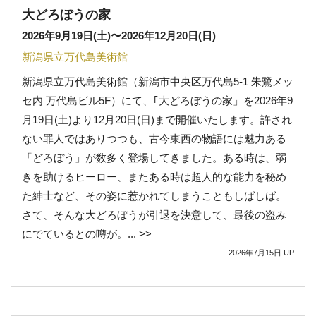
大どろぼうの家
2026年9月19日(土)
〜
2026年12月20日(日)
新潟県立万代島美術館
新潟県立万代島美術館（新潟市中央区万代島5-1 朱鷺メッ
セ内 万代島ビル5F）にて、｢大どろぼうの家」を2026年9
月19日(土)より12月20日(日)まで開催いたします。許され
ない罪人ではありつつも、古今東西の物語には魅力ある
「どろぼう」が数多く登場してきました。ある時は、弱
きを助けるヒーロー、またある時は超人的な能力を秘め
た紳士など、その姿に惹かれてしまうこともしばしば。
さて、そんな大どろぼうが引退を決意して、最後の盗み
にでているとの噂が。... >>
2026年7月15日
UP