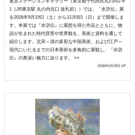
東京ステーションギャラリー（東京都千代田区丸の内1-9-
1［JR東京駅 丸の内北口 改札前］）では、「水滸伝」展
を2026年9月19日（土）から11月8日（日）まで開催しま
す。本展では『水滸伝』に着想を得た作品とともに、物
語が生まれた時代背景や世界観を、美術と資料を通して
紹介します。北宋～清の多彩な中国美術、および江戸～
現代にいたるまでの日本美術を多角的に展観し、『水滸
伝』の奥深い魅力に迫ります。 >>
2026年6月29日
UP