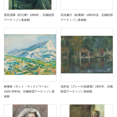
黒田清輝《針仕事》1890年 、石橋財団
百武兼行《臥裸婦》1881年頃、石橋財団
アーティゾン美術館
アーティゾン美術館
林倭衛《サント・ヴィクトワール》
浅井忠《グレーの洗濯場》1901年、石橋
1925-29年頃、石橋財団アーティゾン美
財団アーティゾン美術館
術館