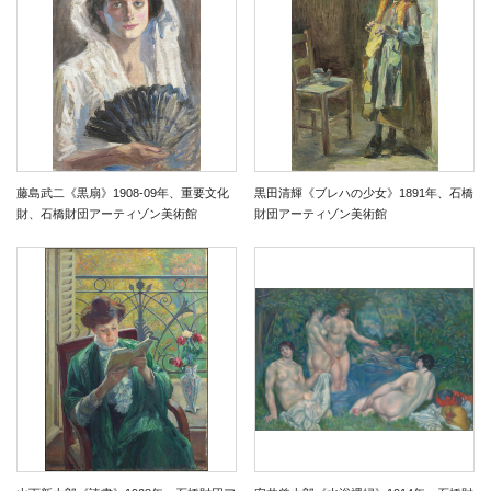
藤島武二《黒扇》1908-09年、重要文化
黒田清輝《ブレハの少女》1891年、石橋
財、石橋財団アーティゾン美術館
財団アーティゾン美術館