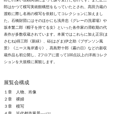
郎はかつて模写美術館構想をもっていたとされ、髙田力蔵の
渡欧に際し名画の模写を依頼してコレクションに加えまし
た。石橋財団にはそのほかにも浅井忠《グレーの洗濯場》や
坂本繁二郎《帽子を持てる女》といった各作家の滞欧期の代
表作が多数収蔵されています。本展ではこれらに加え正宗(ま
さむね)得三郎《新緑》、硲(はざま)伊之助《ブザンソン風
景》《ニース海岸通り》、髙島野十郎《霧の日》などの新収
蔵作品も初公開し、2フロアに渡って100点以上の洋画コレク
ションを大規模に展観します。
展覧会構成
１章 ⼈物、肖像
２章 裸婦
３章 模写
４章 近代都市風景
—パリ