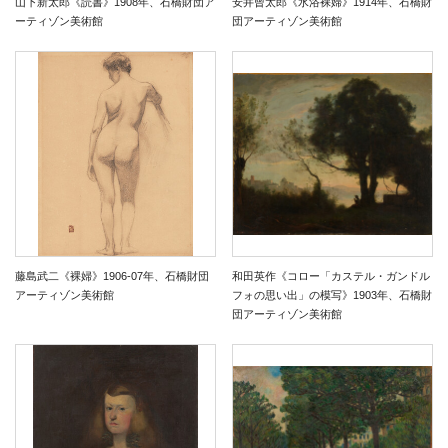
山下新太郎《読書》1908年、石橋財団ア
安井曾太郎《水浴裸婦》1914年、石橋財
ーティゾン美術館
団アーティゾン美術館
藤島武二《裸婦》1906-07年、石橋財団
和田英作《コロー「カステル・ガンドル
アーティゾン美術館
フォの思い出」の模写》1903年、石橋財
団アーティゾン美術館