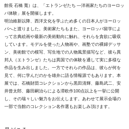
館長 石橋 寬）は、「エトランゼたち —洋画家たちのヨーロッ
パ体験」展を開催します。
明治維新以降、西洋文化を学ぶため多くの日本人がヨーロッ
パへと渡りました。美術家たちもまた、ヨーロッパ留学によ
って古典絵画や最新の美術動向に触れ、それらを貪欲に吸収
しています。モデルを使った人物画や、画塾での裸婦デッサ
ン、美術館での模写、写生地での人物風景描写など、彼ら異
邦人（エトランゼ）たちは異国での体験を通して実に多様な
作品を生み出しました。一方でそれらの作品は、彼らが何を
見て、何に学んだのかを雄弁に語る情報源でもあります。本
展では、石橋財団コレクションから黒田清輝、藤島武二、安
井曾太郎、藤田嗣治らによる滞欧作100点以上を一挙に公開
し、その瑞々しい魅力をお伝えします。あわせて展示会場の
一部で当館のコレクション名作選もお楽しみ頂けます。