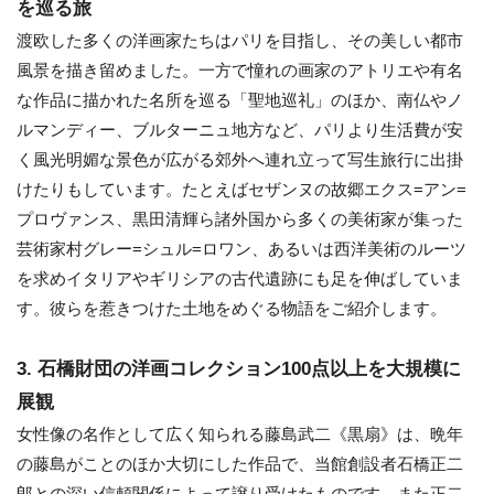
を巡る旅
渡欧した多くの洋画家たちはパリを目指し、その美しい都市
風景を描き留めました。一方で憧れの画家のアトリエや有名
な作品に描かれた名所を巡る「聖地巡礼」のほか、南仏やノ
ルマンディー、ブルターニュ地方など、パリより生活費が安
く風光明媚な景色が広がる郊外へ連れ立って写生旅行に出掛
けたりもしています。たとえばセザンヌの故郷エクス=アン=
プロヴァンス、黒田清輝ら諸外国から多くの美術家が集った
芸術家村グレー=シュル=ロワン、あるいは西洋美術のルーツ
を求めイタリアやギリシアの古代遺跡にも足を伸ばしていま
す。彼らを惹きつけた土地をめぐる物語をご紹介します。
3. 石橋財団の洋画コレクション100点以上を大規模に
展観
女性像の名作として広く知られる藤島武二《黒扇》は、晩年
の藤島がことのほか大切にした作品で、当館創設者石橋正二
郎との深い信頼関係によって譲り受けたものです。また正二