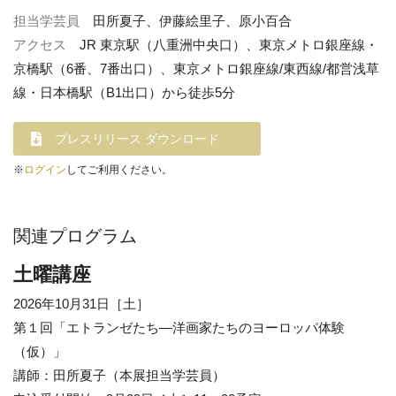
担当学芸員
田所夏子、伊藤絵里子、原小百合
アクセス
JR 東京駅（八重洲中央口）、東京メトロ銀座線・
京橋駅（6番、7番出口）、東京メトロ銀座線/東西線/都営浅草
線・日本橋駅（B1出口）から徒歩5分
プレスリリース ダウンロード
※
ログイン
してご利用ください。
関連プログラム
土曜講座
2026年10月31日［土］
第１回「エトランゼたち—洋画家たちのヨーロッパ体験
（仮）」
講師：田所夏子（本展担当学芸員）