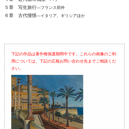
５章 写⽣旅行
—フランス郊外
６章 古代憧憬
—イタリア、ギリシアほか
下記の作品は著作権保護期間中です。これらの画像のご利
用については、下記の広報お問い合わせ先までご相談くだ
さい。