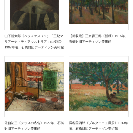
山下新太郎《ベラスケス（？）「王妃マ
【新収蔵】正宗得三郎《新緑》1915年、
リアーナ・デ・アウストリア」の模写》
石橋財団アーティゾン美術館
1907年頃、石橋財団アーティゾン美術館
佐伯祐三《テラスの広告》1927年、石橋
満谷国四郎《ブルターニュ風景》1913年
財団アーティゾン美術館
頃、石橋財団アーティゾン美術館