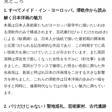
見どころ
1. すべてメイド・イン・ヨーロッパ。滞欧作から読み
解く日本洋画の魅力
本展は日本人美術家たちがヨーロッパ留学中に描いたいわゆ
る滞欧作のみで構成されます。百武兼行(ひゃくたけかねゆき)
による《臥裸婦》は、日本人が油絵で描いた最初期の裸体画
と位置づけられる記念碑的な作品であり、この時期すでに高
い技術力を身につけていたことが示されています。また黒田
清輝は滞在先で親しくなった女性をモデルに《針仕事》を描
きました。黒田がフランスで修得した明るい色彩に満ちた外
光表現は、新派と呼ばれ日本の洋画壇を二分する大きな影響
力を持ちました。これらの滞欧作は日本洋画の歩みの一端を
示すと同時に、修業時代ならではの瑞々しい魅力に満ちてい
ます。
2. パリだけじゃない！聖地巡礼、芸術家村、古代遺跡