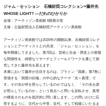
ジャム・セッション 石橋財団コレクション×藤井光
WHOSE LIGHT? —だれのひかりか
会場：アーティゾン美術館 6階展示室
主催：公益財団法人石橋財団アーティゾン美術館
アーティゾン美術館では2020年の開館以来、石橋財団コレク
ションとアーティストとの共演、「ジャム・セッション」を
毎年開催してきました。第7回は、芸術と社会・歴史との密接
な関係性を、綿密なリサーチとフィールドワークを通じて探
究してきた藤井光を迎えます。
本展において藤井が注目するのは、プラトン『国家』第7巻に
登場する「洞窟の比喩」の中心的なテーマ「光＝真理」で
す。その光が何を照らしているのかではなく、「その光を誰
が照らしているのか」という視点へと問いを反転させ、真理
の構造そのものを批評的に問い直します。この問いかけに応
答するように、古代から中世、近代、そして戦後にいたるま