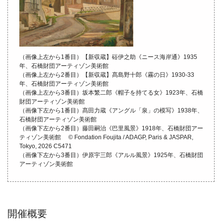
（画像上左から1番目）【新収蔵】硲伊之助《ニース海岸通》1935
年、石橋財団アーティゾン美術館
（画像上左から2番目）【新収蔵】髙島野十郎《霧の日》1930-33
年、石橋財団アーティゾン美術館
（画像上左から3番目）坂本繁二郎《帽子を持てる女》1923年、石橋
財団アーティゾン美術館
（画像下左から1番目）髙田力蔵《アングル「泉」の模写》1938年、
石橋財団アーティゾン美術館
（画像下左から2番目）藤田嗣治《巴里風景》1918年、石橋財団アー
ティゾン美術館 © Fondation Foujita / ADAGP, Paris & JASPAR,
Tokyo, 2026 C5471
（画像下左から3番目）伊原宇三郎《アルル風景》1925年、石橋財団
アーティゾン美術館
開催概要