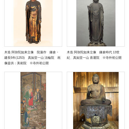
木造 阿弥陀如来立像 院蓮作 鎌倉・
木造 阿弥陀如来立像 鎌倉時代 13世
建長5年(1253) 真如堂一山 法輪院 画
紀 真如堂一山 喜運院 ※寺外初公開
像提供：美術院 ※寺外初公開