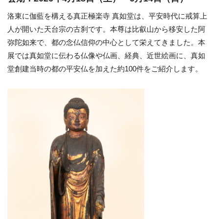
洛東に伽藍を構える真正極楽寺 真如堂は、平安時代に戒算上
人が開いた天台宗の古刹です。本尊は比叡山から移安した阿
弥陀如来で、都の念仏信仰の中心として栄えてきました。本
展では真如堂に伝わる仏像や仏画、経典、近世絵画に、真如
堂創建当時の都の平安仏を加えた約100件をご紹介します。