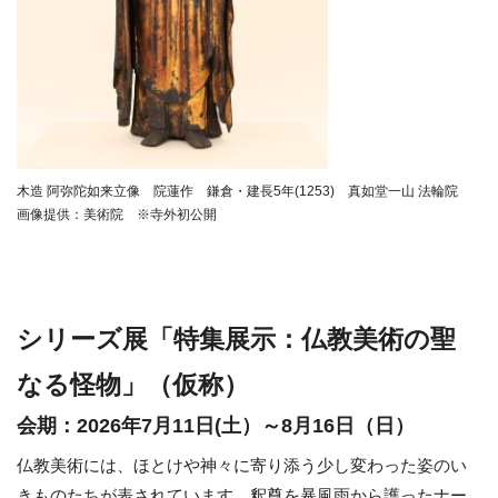
木造 阿弥陀如来立像 院蓮作 鎌倉・建長5年(1253) 真如堂一山 法輪院
画像提供：美術院 ※寺外初公開
シリーズ展「特集展示：仏教美術の聖
なる怪物」（仮称）
会期：2026年7月11日(土）～8月16日（日）
仏教美術には、ほとけや神々に寄り添う少し変わった姿のい
きものたちが表されています。釈尊を暴風雨から護ったナー