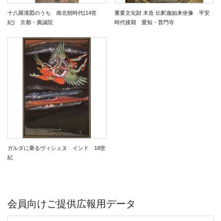
十八羅漢図のうち 南北朝時代(14世
重要文化財 木造 伝釈迦如来坐像 平安
紀) 京都・廣誠院
時代後期 愛知・普門寺
ガルダに乗るヴィシュヌ インド 18世
紀
会員向けご提供広報用データ