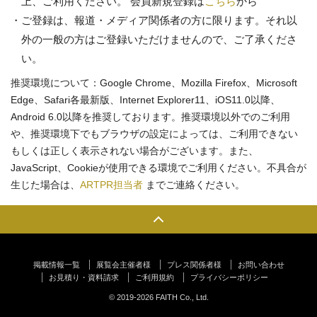
上、ご利用ください。 会員新規登録は
こちら
から
ご登録は、報道・メディア関係者の方に限ります。それ以
外の一般の方はご登録いただけませんので、ご了承くださ
い。
推奨環境について：Google Chrome、Mozilla Firefox、Microsoft
Edge、Safari各最新版、Internet Explorer11、iOS11.0以降、
Android 6.0以降を推奨しております。推奨環境以外でのご利用
や、推奨環境下でもブラウザの設定によっては、ご利用できない
もしくは正しく表示されない場合がございます。また、
JavaScript、Cookieが使用できる環境でご利用ください。不具合が
生じた場合は、
ARTPR担当者
までご連絡ください。
掲載情報一覧
展覧会主催者様
プレス関係者様
お問い合わせ
お見積り・資料請求
ご利用規約
プライバシーポリシー
© 2019-2026 FAITH Co., Ltd.