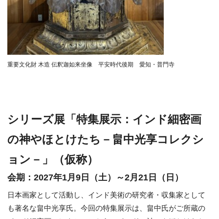
重要文化財 木造 伝釈迦如来坐像 平安時代後期 愛知・普門寺
シリーズ展「特集展示：インド細密画
の神やほとけたち－畠中光享コレクシ
ョン－」（仮称）
会期：2027年1月9日（土）～2月21日（日）
日本画家として活動し、インド美術の研究者・収集家として
も著名な畠中光享氏。今回の特集展示は、畠中氏がご所蔵の