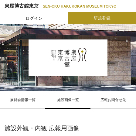
泉屋博古館東京
SEN-OKU HAKUKOKAN MUSEUM TOKYO
ログイン
新規登録
展覧会情報一覧
施設画像一覧
広報お問合せ先
施設外観・内観 広報用画像