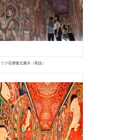
クリク石窟復元展示（常設）