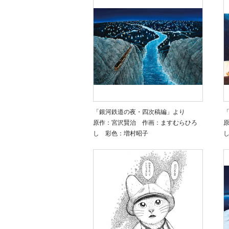
「銀河鉄道の夜・四次稿編」より
原作：宮沢賢治 作画：ますむらひろ
し 彩色：増村昭子