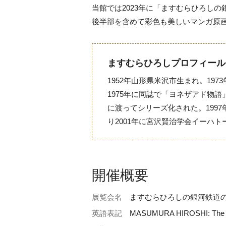
当館では2023年に「ますむらひろし
後半部を含めて彩色も美しいマンガ原
ますむらひろしプロフィール
1952年山形県米沢市生まれ。19
1975年に同誌で「ヨネザアド物
に渡ってシリーズ化された。199
り2001年に宮沢賢治学会イーハ
開催概要
展覧会名
ますむらひろしの銀河鉄道
英語表記
MASUMURA HIROSHI: The Nig