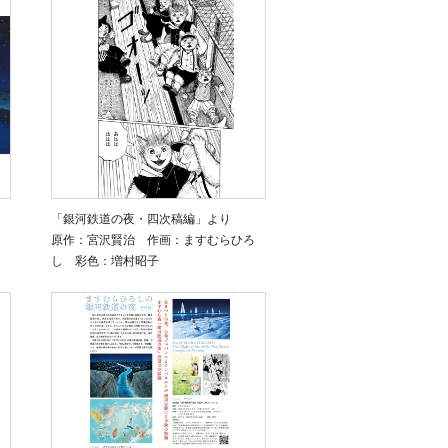
「銀河鉄道の夜・四次稿編」より
原作：宮沢賢治 作画：ますむらひろ
し 彩色：増村昭子