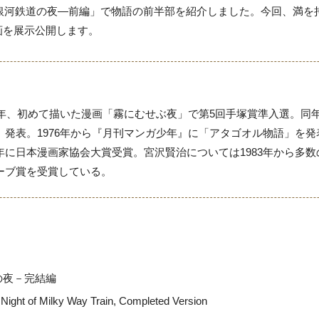
の銀河鉄道の夜―前編」で物語の前半部を紹介しました。今回、満
画を展示公開します。
73年、初めて描いた漫画「霧にむせぶ夜」で第5回手塚賞準入選。同年
語」発表。1976年から『月刊マンガ少年』に「アタゴオル物語」を
7年に日本漫画家協会大賞受賞。宮沢賢治については1983年から多
トーブ賞を受賞している。
の夜－完結編
ht of Milky Way Train, Completed Version