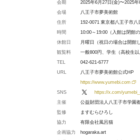
会期
2025年6月27日(金)〜2025年
会場
八王子市夢美術館
住所
192-0071 東京都八王子市
時間
10:00～19:00（入館は閉
休館日
月曜日（祝日の場合は開館
観覧料
一般800円、学生（高校生以
TEL
042-621-6777
URL
八王子市夢美術館公式HP
https://www.yumebi.com
SNS
https://x.com/yumebi_o
主催
公益財団法人八王子市学園
監修
ますむらひろし
協力
有限会社風呂猫
企画協力
hogaraka.art