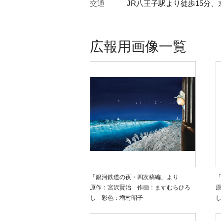
交通
JR八王子駅より徒歩15分、
広報用画像一覧
「銀河鉄道の夜・四次稿編」より
原作：宮沢賢治 作画：ますむらひろ
し 彩色：増村昭子