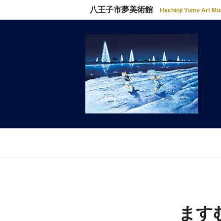
八王子市夢美術館
Hachioji Yume Art M
ます