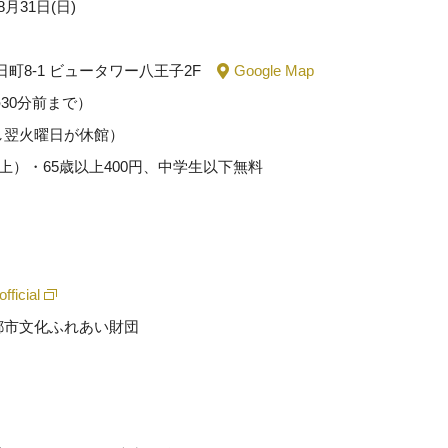
8月31日(日)
八日町8-1 ビュータワー八王子2F
Google Map
館の30分前まで）
し翌火曜日が休館）
上）・65歳以上400円、中学生以下無料
fficial
都市文化ふれあい財団