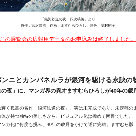
「銀河鉄道の夜・四次稿編」より
原作：宮沢賢治 作画：ますむらひろし 彩色：増村昭子
この展覧会の広報用データのお申込みは
終了しました
バンニとカンパネルラが銀河を駆ける永訣の
の夜」に、マンガ界の異才ますむらひろしが40年の歳
わ輝く孤高の名作「銀河鉄道の夜」。実は未完成であり、未定稿の
自体が持つ独特の美しさから、ビジュアル化は極めて困難でした。
ンガ化に何度も挑み、40年の歳月をかけて遂に完結。ますむら版