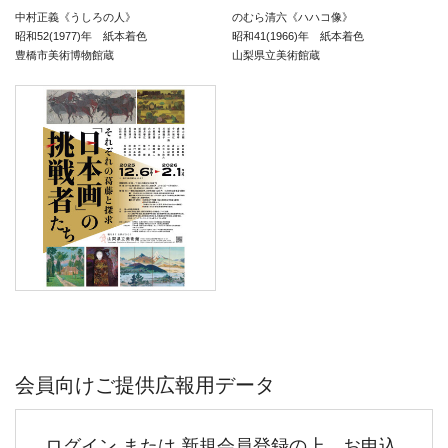
中村正義《うしろの人》
のむら清六《ハハコ像》
昭和52(1977)年 紙本着色
昭和41(1966)年 紙本着色
豊橋市美術博物館蔵
山梨県立美術館蔵
会員向けご提供広報用データ
ログイン または 新規会員登録の上、お申込