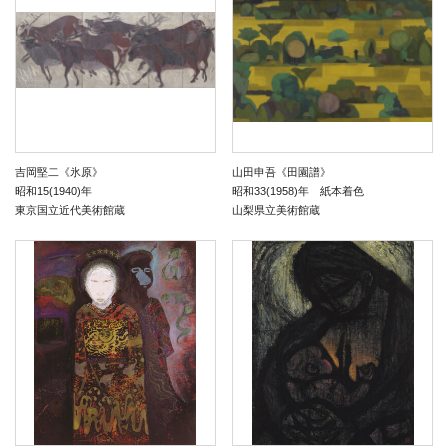
吉岡堅二《氷原》
山田申吾《田園譜》
昭和15(1940)年
昭和33(1958)年 紙本着色
東京国立近代美術館蔵
山梨県立美術館蔵