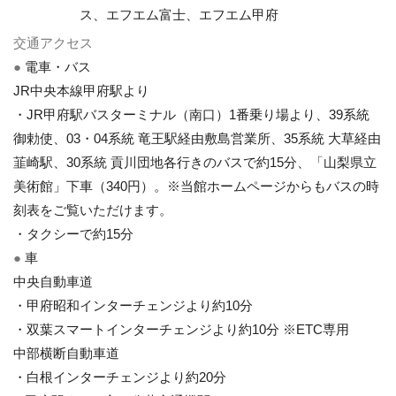
ス、エフエム富士、エフエム甲府
交通アクセス
●
電車・バス
JR中央本線甲府駅より
・JR甲府駅バスターミナル（南口）1番乗り場より、39系統
御勅使、03・04系統 竜王駅経由敷島営業所、35系統 大草経由
韮崎駅、30系統 貢川団地各行きのバスで約15分、「山梨県立
美術館」下車（340円）。※当館ホームページからもバスの時
刻表をご覧いただけます。
・タクシーで約15分
●
車
中央自動車道
・甲府昭和インターチェンジより約10分
・双葉スマートインターチェンジより約10分 ※ETC専用
中部横断自動車道
・白根インターチェンジより約20分