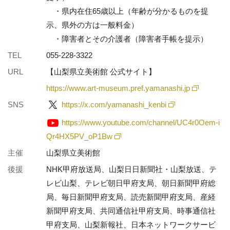
・県内在住65歳以上（年齢が分かるものを提
示、県外の方は一般料金）
・障害者とその介護者（障害者手帳を提示）
TEL
055-228-3322
URL
【山梨県立美術館 公式サイト】
https://www.art-museum.pref.yamanashi.jp
SNS
https://x.com/yamanashi_kenbi
https://www.youtube.com/channel/UC4r0Oem-i
Qr4HX5PV_oP1Bw
主催
山梨県立美術館
後援
NHK甲府放送局、山梨日日新聞社・山梨放送、テ
レビ山梨、テレビ朝日甲府支局、朝日新聞甲府総
局、毎日新聞甲府支局、読売新聞甲府支局、産経
新聞甲府支局、共同通信社甲府支局、時事通信社
甲府支局、山梨新報社、日本ネットワークサービ