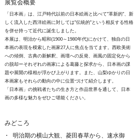
展覧会概要
「日本画」は、江戸時代以前の日本絵画と比べて”革新的”、新
しく流入した西洋絵画に対しては”伝統的”という相反する性格
を併せ持って近代に誕生しました。
本展は、明治から昭和(1900～1980年代)にかけて、独自の日
本画の表現を模索した画家27人に焦点を当てます。西欧美術
への傾倒、古典の新解釈、画壇への反発、画風の固定化から
の脱却ーそれぞれの画家による葛藤と探求から、日本画の課
題や展開の様相が浮かび上がります。また、山梨ゆかりの日
本画家もそれらの動向の中に位置づけて紹介します。
「日本画」の挑戦者たちの生き方と作品世界を通して、日本
画の多様な魅力をぜひご堪能ください。
みどころ
・
明治期の横山大観、菱田春草から、速水御