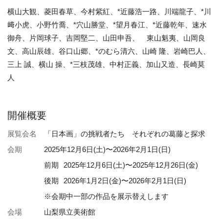
横山大観、菱田春草、今村紫紅、*近藤浩一路、川端龍子、*川
﨑小虎、小野竹喬、*穴山勝堂、*望月春江、*近藤乾年、速水
御舟、片岡球子、吉岡堅二、山田申吾、 東山魁夷、山岡良
文、高山辰雄、谷口山郷、*のむら清六、山崎 隆、岩崎巴人、
三上 誠、横山 操、*三枝茂雄、中村正義、加山又造、長崎莫
人
開催概要
展覧会名
「日本画」の挑戦者たち それぞれの葛藤と探求
会期
2025年12月6日(土)〜2026年2月1日(日)
前期
2025年12月6日(土)〜2025年12月26日(金)
後期
2026年1月2日(金)〜2026年2月1日(日)
※会期中一部の作品を展示替えします
会場
山梨県立美術館