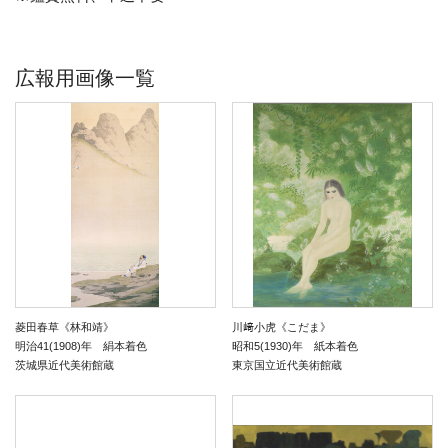
広報用画像一覧
菱田春草《林和靖》
川﨑小虎《こだま》
明治41(1908)年 絹本着色
昭和5(1930)年 紙本着色
茨城県近代美術館蔵
東京国立近代美術館蔵