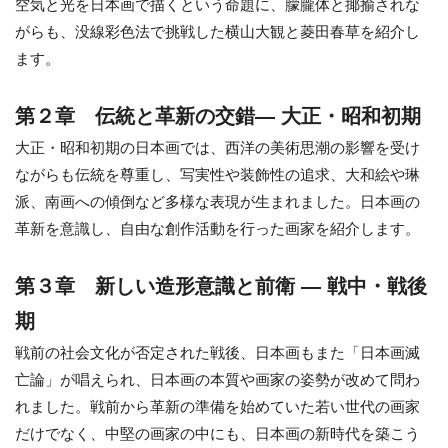
空気と光を日本画で描くという命題に、朦朧体と揶揄されな
がらも、没線彩色法で挑戦した横山大観と菱田春草を紹介し
ます。
第２章 伝統と革新の交錯― 大正・昭和初期
大正・昭和初期の日本画では、西洋の美術思潮の影響を受け
ながらも伝統を尊重し、写実性や装飾性の追求、大和絵や琳
派、南画への傾倒など多様な表現が生まれました。日本画の
革新を意識し、自由な創作活動を行った画家を紹介します。
第３章 新しい造形意識と前衛 ― 戦中・戦後
期
戦前の社会文化が否定された戦後、日本画もまた「日本画滅
亡論」が唱えられ、日本画の本質や画家の姿勢が改めて問わ
れました。戦前から革新の準備を始めていた若い世代の画家
だけでなく、中堅の画家の中にも、日本画の新時代を築こう