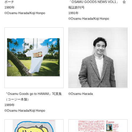
ポーチ
「OSAMU GOODS NEWS VOL1」 会
1980年
報誌創刊号
©Osamu Harada/Koji Honpo
1991年
©Osamu Harada/Koji Honpo
『Osamu Goods go to HAWAII』写真集
©Osamu Harada
（コージー本舗）
1989年
©Osamu Harada/Koji Honpo