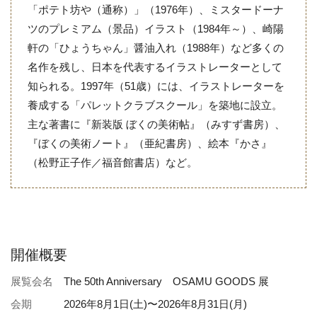
「ポテト坊や（通称）」（1976年）、ミスタードーナ
ツのプレミアム（景品）イラスト（1984年～）、崎陽
軒の「ひょうちゃん」醤油入れ（1988年）など多くの
名作を残し、日本を代表するイラストレーターとして
知られる。1997年（51歳）には、イラストレーターを
養成する「パレットクラブスクール」を築地に設立。
主な著書に『新装版 ぼくの美術帖』（みすず書房）、
『ぼくの美術ノート』（亜紀書房）、絵本『かさ』
（松野正子作／福音館書店）など。
開催概要
展覧会名
The 50th Anniversary OSAMU GOODS 展
会期
2026年8月1日(土)〜2026年8月31日(月)