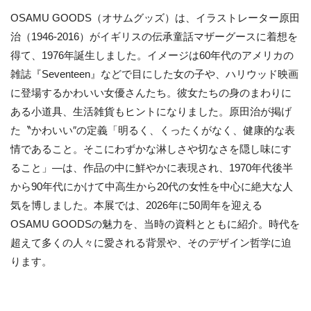
OSAMU GOODS（オサムグッズ）は、イラストレーター原田
治（1946-2016）がイギリスの伝承童話マザーグースに着想を
得て、1976年誕生しました。イメージは60年代のアメリカの
雑誌『Seventeen』などで目にした女の子や、ハリウッド映画
に登場するかわいい女優さんたち。彼女たちの身のまわりに
ある小道具、生活雑貨もヒントになりました。原田治が掲げ
た〝かわいい″の定義「明るく、くったくがなく、健康的な表
情であること。そこにわずかな淋しさや切なさを隠し味にす
ること」―は、作品の中に鮮やかに表現され、1970年代後半
から90年代にかけて中高生から20代の女性を中心に絶大な人
気を博しました。本展では、2026年に50周年を迎える
OSAMU GOODSの魅力を、当時の資料とともに紹介。時代を
超えて多くの人々に愛される背景や、そのデザイン哲学に迫
ります。