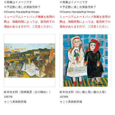
※画像はイメージです
※画像はイメージです
※予定数に達し次第販売終了
※予定数に達し次第販売終了
©Osamu Harada/Koji Honpo
©Osamu Harada/Koji Honpo
ミュージアムトートバッグ画像を使用の
ミュージアムトートバッグ画像を使用の
際は、掲載時期によっては、販売終了の
際は、掲載時期によっては、販売終了の
場合がありますので、ご注意ください。
場合がありますので、ご注意ください。
鈴木信太郎《長崎風景（丘の眺め）》
鈴木信太郎《白い服と黒い服の人形》
1957年
1978年
そごう美術館所蔵
そごう美術館所蔵