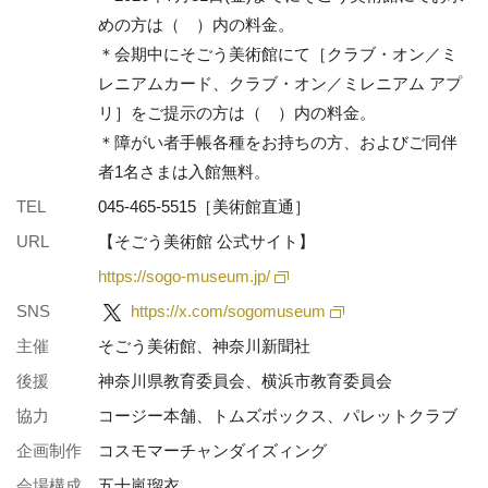
めの方は（ ）内の料金。
＊会期中にそごう美術館にて［クラブ・オン／ミ
レニアムカード、クラブ・オン／ミレニアム アプ
リ］をご提示の方は（ ）内の料金。
＊障がい者手帳各種をお持ちの方、およびご同伴
者1名さまは入館無料。
TEL
045-465-5515［美術館直通］
URL
【そごう美術館 公式サイト】
https://sogo-museum.jp/
SNS
https://x.com/sogomuseum
主催
そごう美術館、神奈川新聞社
後援
神奈川県教育委員会、横浜市教育委員会
協力
コージー本舗、トムズボックス、パレットクラブ
企画制作
コスモマーチャンダイズィング
会場構成
五十嵐瑠衣