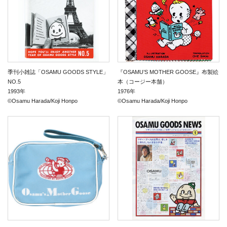
季刊小雑誌「OSAMU GOODS STYLE」
『OSAMU’S MOTHER GOOSE』布製絵
NO.5
本（コージー本舗）
1993年
1976年
©Osamu Harada/Koji Honpo
©Osamu Harada/Koji Honpo