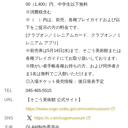
00（1,400）円、中学生以下無料
※消費税含む
※（ ）内は、前売、各種プレイガイドおよび以
下をご提示の方の料金です。
[クラブオン／ミレニアムカード、クラブオン／ミ
レニアム アプリ]
※前売券は5月14日(水)まで、そごう美術館または
各種プレイガイドにてお取り扱いしております。
※障がい者手帳各種お持ちの方、および同伴者さ
ま1名は無料でご入館いただけます。
◎入場チケット発売情報： 後日発表予定
TEL
045-465-5515
URL
【そごう美術館 公式サイト】
https://www.sogo-seibu.jp/common/museum/
SNS
https://x.com/sogomuseum
主催
GLAM制作委員会