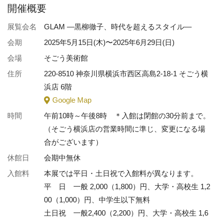
開催概要
展覧会名
GLAM ―黒柳徹子、時代を超えるスタイル―
会期
2025年5月15日(木)〜2025年6月29日(日)
会場
そごう美術館
住所
220-8510 神奈川県横浜市西区高島2-18-1 そごう横
浜店 6階
Google Map
時間
午前10時～午後8時 ＊入館は閉館の30分前まで。
（そごう横浜店の営業時間に準じ、変更になる場
合がございます）
休館日
会期中無休
入館料
本展では平日・土日祝で入館料が異なります。
平 日 一般 2,000（1,800）円、大学・高校生 1,2
00（1,000）円、中学生以下無料
土日祝 一般2,400（2,200）円、大学・高校生 1,6