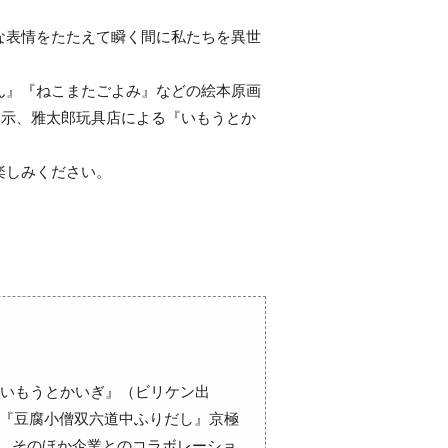
な表情をたたえて瞬く間に私たちを異世
ん』『ねこまたごよみ』などの絵本原画
展示、雅太郎玩具店による『いもうとか
楽しみください。
いもうとかいぎ』（ビリケン出
。『豆腐小僧双六道中ふりだし』京極
る。そのほか企業とのコラボレーショ