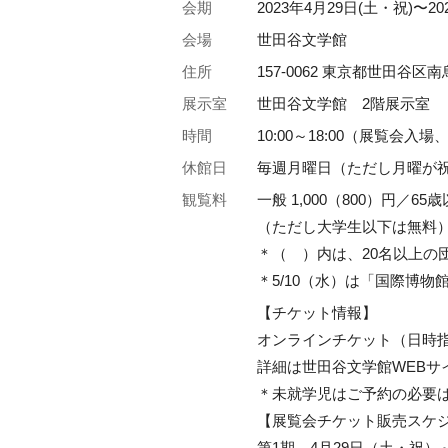
会期
2023年4月29日(土・祝)〜20
会場
世田谷文学館
住所
157-0062 東京都世田谷区南烏
展示室
世田谷文学館 2階展示室
時間
10:00～18:00（展覧会入
休館日
毎週月曜日（ただし月曜が
観覧料
一般 1,000（800）円／6
（ただし大学生以下は無料
＊（ ）内は、20名以上の
＊5/10（水）は「国際博物館
【チケット情報】
オンラインチケット（日時
詳細は世田谷文学館WEBサ
＊未就学児はご予約の必要
【展覧会チケット販売スケ
第1期 4月29日（土・祝）