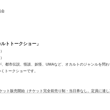
員会
カルトトークショー」
場）
広）
ズ」が、都市伝説、怪談、妖怪、UMAなど、オカルトのジャンルを問
いくトークショーです。
インチケット販売開始（チケット完全前売り制・当日券なし。定員に達
」