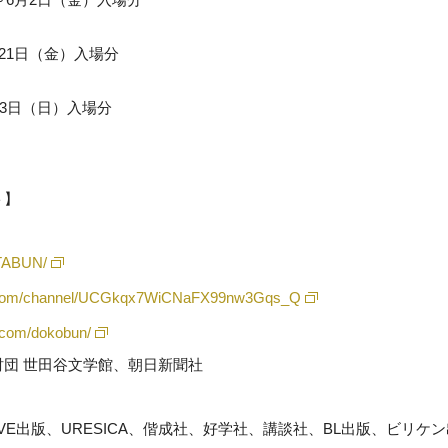
21日（金）入場分
月3日（日）入場分
ト】
ETABUN/
e.com/channel/UCGkqx7WiCNaFX99nw3Gqs_Q
.com/dokobun/
団 世田谷文学館、朝日新聞社
VE出版、URESICA、偕成社、好学社、講談社、BL出版、ビリケ