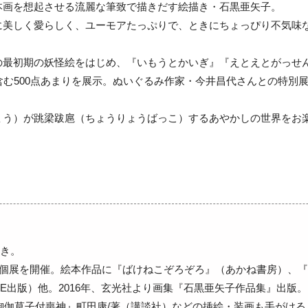
本画を想起させる流麗な筆致で描きだす絵描き・石黒亜矢子。
に美しく愛らしく、ユーモアたっぷりで、ときにちょっぴり不気味
の最初期の妖怪絵をはじめ、『いもうとかいぎ』『えとえとがっせ
含む500点あまりを展示。ぬいぐるみ作家・今井昌代さんとの特別
ょう）が跳梁跋扈（ちょうりょうばっこ）するあやかしの世界をお
）
描き。
個展を開催。絵本作品に『ばけねこぞろぞろ』（あかね書房）、『
VE出版）他。2016年、玄光社より画集『石黒亜矢子作品集』出版
本御伽草子付喪神』町田康/著（講談社）などの挿絵・装画も手がけ