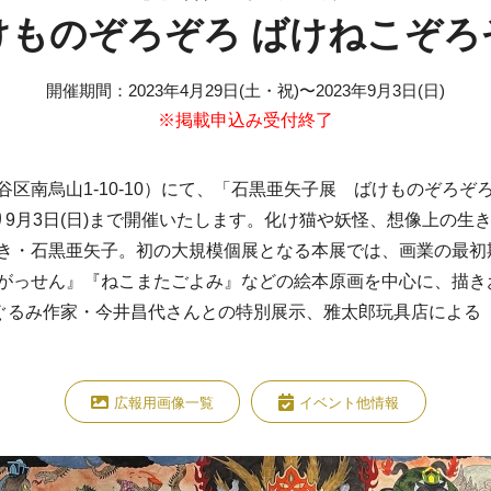
けものぞろぞろ ばけねこぞろ
開催期間
：
2023年4月29日(土・祝)
〜
2023年9月3日(日)
※掲載申込み受付終了
区南烏山1-10-10）にて、「石黒亜矢子展 ばけものぞろぞ
祝)より9月3日(日)まで開催いたします。化け猫や妖怪、想像上の
き・石黒亜矢子。初の大規模個展となる本展では、画業の最初
がっせん』『ねこまたごよみ』などの絵本原画を中心に、描き
いぐるみ作家・今井昌代さんとの特別展示、雅太郎玩具店による
広報用画像一覧
イベント他情報