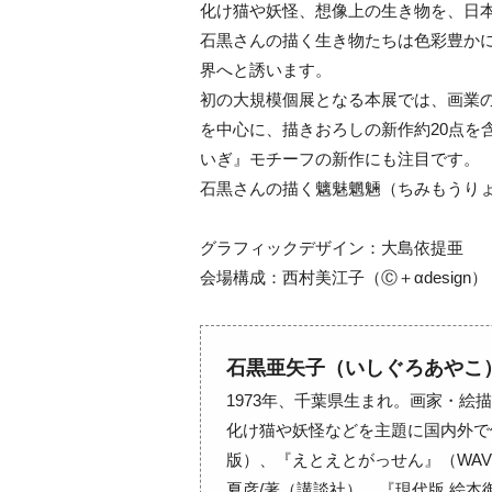
化け猫や妖怪、想像上の生き物を、日
石黒さんの描く生き物たちは色彩豊か
界へと誘います。
初の大規模個展となる本展では、画業
を中心に、描きおろしの新作約20点を
いぎ』モチーフの新作にも注目です。
石黒さんの描く魑魅魍魎（ちみもうり
グラフィックデザイン：大島依提亜
会場構成：西村美江子（Ⓒ＋αdesign）
石黒亜矢子（いしぐろあやこ
1973年、千葉県生まれ。画家・絵
化け猫や妖怪などを主題に国内外で
版）、『えとえとがっせん』（WA
夏彦/著（講談社）、『現代版 絵