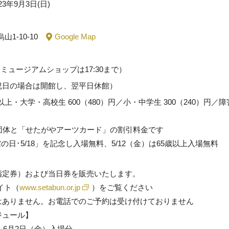
23年9月3日(日)
山1-10-10
Google Map
場、ミュージアムショップは17:30まで）
祝日の場合は開館し、翌平日休館）
5歳以上・大学・高校生 600（480）円／小・中学生 300（240）円
）
団体と「せたがやアーツカード」の割引料金です
の日･5/18」を記念し入場無料、5/12（金）は65歳以上入場無料
指定券）および当日券を販売いたします。
イト（
www.setabun.or.jp
）をご覧ください
はありません。お電話でのご予約は受け付けておりません
ジュール】
～6月2日（金）入場分