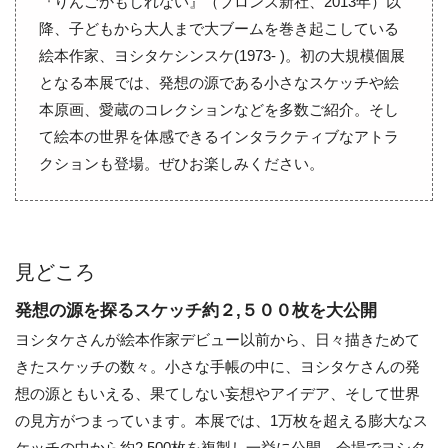
『りんごかもしれない』（ブロンズ新社、2013年）以
降、子どもから大人まで大ブームを巻き起こしている
絵本作家、ヨシタケシンスケ(1973- )。初の大規模個展
となる本展では、発想の源である小さなスケッチや絵
本原画、愛蔵のコレクションなどを多数ご紹介。そし
て絵本の世界を体感できるインタラクティブなアトラ
クションも登場。ぜひお楽しみください。
見どころ
発想の源を探るスケッチ約２,５００枚を大公開
ヨシタケさんが絵本作家デビュー以前から、日々描きためて
きたスケッチの数々。小さな手帳の中に、ヨシタケさんの発
想の源ともいえる、果てしない妄想やアイデア、そして世界
の見方がつまっています。本展では、1万枚を超える膨大なス
ケッチの中から約2,500枚を複製し一挙に公開。会場でヨシタ