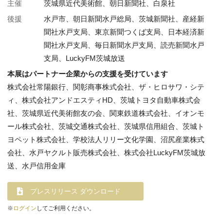
主催
茨城県近代美術館、朝日新聞社、白泉社
後援
水戸市、朝日新聞水戸総局、茨城新聞社、産経新
聞社水戸支局、東京新聞つくば支局、日本経済新
聞社水戸支局、毎日新聞水戸支局、読売新聞水戸
支局、LuckyFM茨城放送
本展はパートナー企業からの支援を受けています
株式会社常陽銀行、関彰商事株式会社、ザ・ヒロサワ・シテ
ィ、株式会社アンドエスティHD、茨城トヨタ自動車株式会
社、茨城県近代美術館友の会、関東鉄道株式会社、イオンモ
ール株式会社、茨城交通株式会社、茨城県信用組合、茨城ト
ヨペット株式会社、学校法人リリー文化学園、沼尻産業株式
会社、水戸ヤクルト販売株式会社、株式会社LuckyFM茨城放
送、水戸信用金庫
プレスリリース ダウンロード
※
ログイン
してご利用ください。