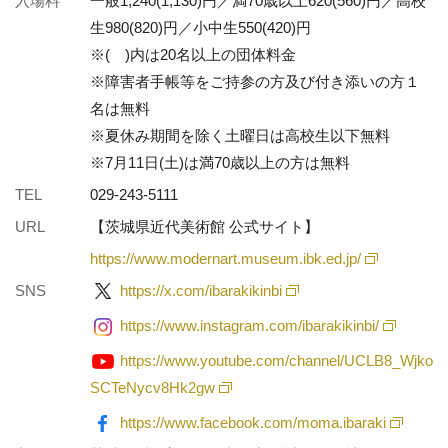
入場料
一般1,240(1,130)円／満70歳以上620(560)円／高校
生980(820)円／小中生550(420)円
※( )内は20名以上の団体料金
※障害者手帳等をご持参の方及び付き添いの方１
名は無料
※夏休み期間を除く土曜日は高校生以下無料
※7月11日(土)は満70歳以上の方は無料
TEL
029-243-5111
URL
【茨城県近代美術館 公式サイト】
https://www.modernart.museum.ibk.ed.jp/
SNS
https://x.com/ibarakikinbi
https://www.instagram.com/ibarakikinbi/
https://www.youtube.com/channel/UCLB8_Wjko
SCTeNycv8Hk2gw
https://www.facebook.com/moma.ibaraki