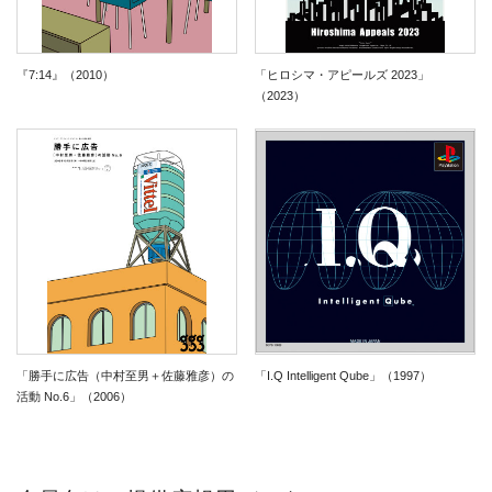
『7:14』（2010）
「ヒロシマ・アピールズ 2023」
（2023）
「勝手に広告（中村至男＋佐藤雅彦）の
「I.Q Intelligent Qube」（1997）
活動 No.6」（2006）