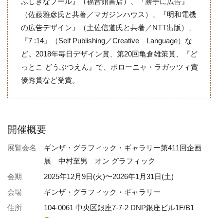
ふしぎなプール』（福音館書店）、『勝手に広告』
（佐藤雅彦氏と共著／マガジンハウス）、『明和電機
の広告デザイン』（土佐信道氏と共著／NTT出版）、
『7 :14』（Self Publishing／Creative Language）な
ど。2018年毎日デザイン賞、第20回亀倉雄策賞、『ど
っとこ どうぶつえん』で、ボローニャ・ラガッツィ賞
優秀賞など受賞。
開催概要
展覧会名
ギンザ・グラフィック・ギャラリー第411回企画
展 中村至男 オン グラフィック
会期
2025年12月9日(火)〜2026年1月31日(土)
会場
ギンザ・グラフィック・ギャラリー
住所
104-0061 中央区銀座7-7-2 DNP銀座ビル1F/B1