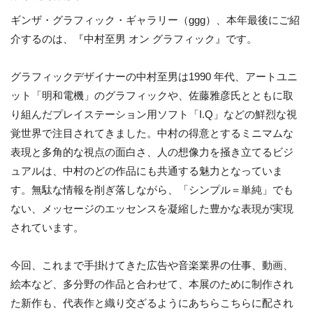
ギンザ・グラフィック・ギャラリー（ggg）、本年最後にご紹
介するのは、『中村至男 オン グラフィック』です。
グラフィックデザイナーの中村至男は1990 年代、アートユニ
ット「明和電機」のグラフィックや、佐藤雅彦氏とともに取
り組んだプレイステーション用ソフト「I.Q」などの鮮烈な視
覚世界で注目されてきました。中村の得意とするミニマムな
表現と多角的な視点の面白さ、人の想像力を掻き立てるビジ
ュアルは、中村のどの作品にも共通する魅力となっていま
す。無駄な情報を削ぎ落しながら、「シンプル＝単純」でも
ない、メッセージのエッセンスを凝縮した豊かな表現が実現
されています。
今回、これまで手掛けてきた広告や音楽業界の仕事、動画、
絵本など、多分野の作品と合わせて、本展のために制作され
た新作も、代表作と織り交ざるようにあちらこちらに配され